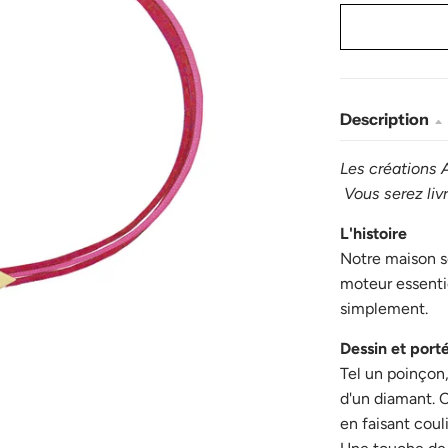
Description
Les créations
Vous serez li
L'histoire
Notre maison
moteur essentie
simplement.
Dessin et port
Tel un poinçon,
d'un diamant. C
en faisant couli