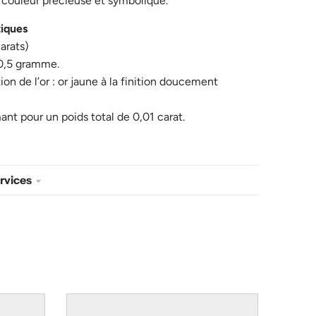
couleur précieuse et symbolique.
tiques
arats)
0,5 gramme.
ion de l’or : or jaune à la finition doucement
mant pour un poids total de 0,01 carat.
ervices