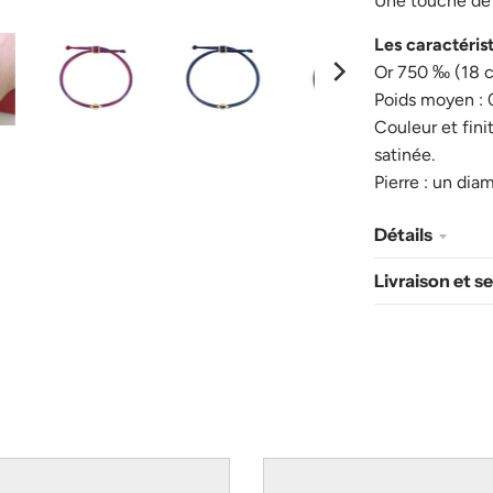
Une touche de 
Les caractéris
Or 750 ‰ (18 c
Poids moyen : 
Couleur et finit
satinée.
Pierre : un dia
Détails
Livraison et s